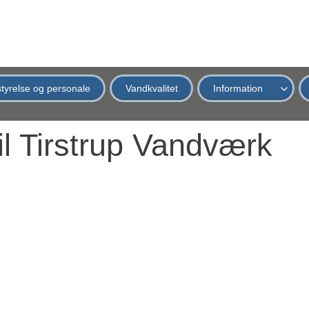
tyrelse og personale
Vandkvalitet
Information
l Tirstrup Vandværk