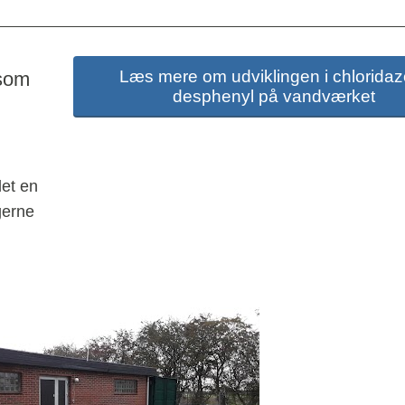
Læs mere om udviklingen i chloridaz
som 
desphenyl på vandværket
t en 
erne 