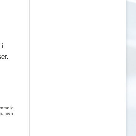
i 
er.
mmelig 
en, men 