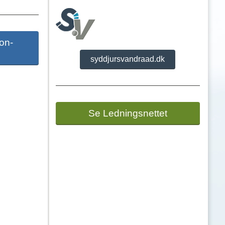
on-
syddjursvandraad.dk
Se Ledningsnettet