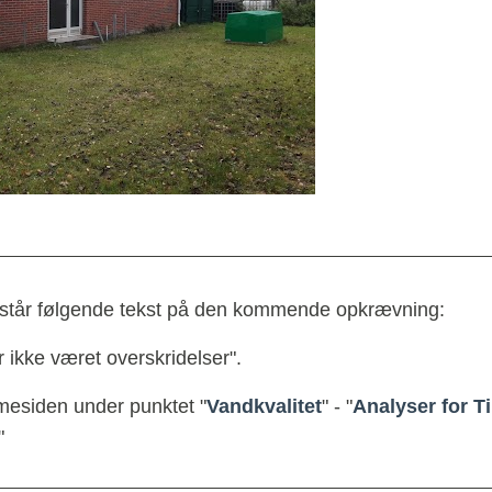
e, står følgende tekst på den kommende opkrævning:
r ikke været overskridelser".
esiden under punktet "
Vandkvalitet
" - "
Analyser for Ti
"  